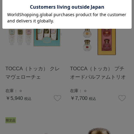
TOCCA（トッカ） クレ
TOCCA（トッカ） プチ
マヴェローチェ
オードパルファムトリオ
在庫：
○
在庫：
○
￥5,940
￥7,700
税込
税込