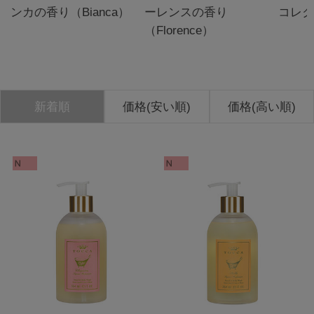
ンカの香り（Bianca）
ーレンスの香り
コレ
（Florence）
新着順
価格(安い順)
価格(高い順)