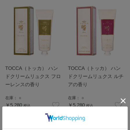
TOCCA（トッカ） ハン
TOCCA（トッカ） ハン
ドクリームリュクス フロ
ドクリームリュクス ルチ
ーレンスの香り
アの香り
在庫：
○
在庫：
○
￥5,280
￥5,280
税込
税込