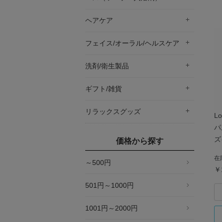
ヘアケア
フェイス/オーラル/ヘルスケア
洗剤/衛生製品
ギフト/雑貨
リラックスグッズ
L
パ
ズ
価格から探す
在
～500円
￥
501円～1000円
1001円～2000円