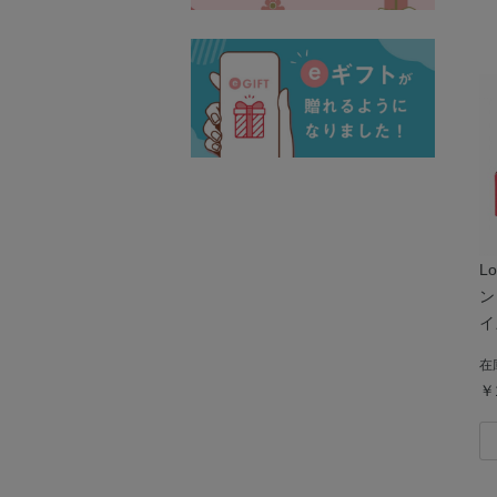
L
ン
イ
在
￥