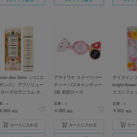
anier des Sens（パニエ
アマイワナ スイーツパー
デイズイン
サンス） アブソリュー
ティー バスキャンディー
bright flo
 ローズゼラニウム オー
1粒 初恋ローズ
スコンフェッ
トワレ
庫：
○
在庫：
○
在庫：
○
4,950
￥385
￥352
税込
税込
税込
カートに入れる
カートに入れる
カー