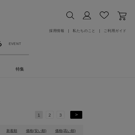
採用情報
私たちのこと
ご利用ガイド
る
EVENT
特集
1
2
3
>
新着順
価格(安い順)
価格(高い順)