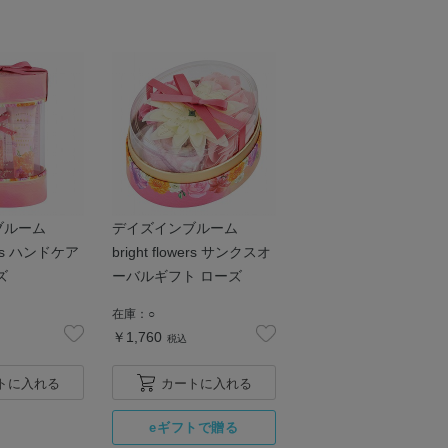
ブルーム
デイズインブルーム
wers ハンドケア
bright flowers サンクスオ
ズ
ーバルギフト ローズ
在庫：
○
￥1,760
税込
トに入れる
カートに入れる