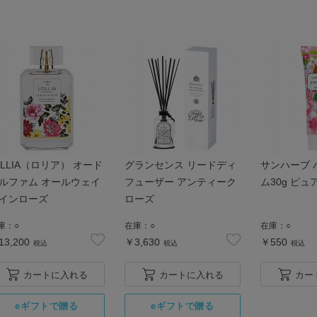
oLLIA（ロリア） オード
グランセンス リードディ
サンハーブ 
ルファム オールウェイ
フューザー アンティーク
ム30g
インローズ
ローズ
庫：
○
在庫：
○
在庫：
○
13,200
￥3,630
￥550
税込
税込
税込
カートに入れる
カートに入れる
カー