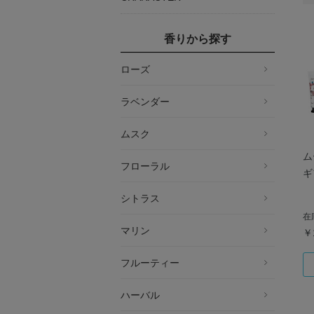
香りから探す
ローズ
ラベンダー
ムスク
ム
フローラル
ギ
シトラス
在
マリン
￥
フルーティー
ハーバル