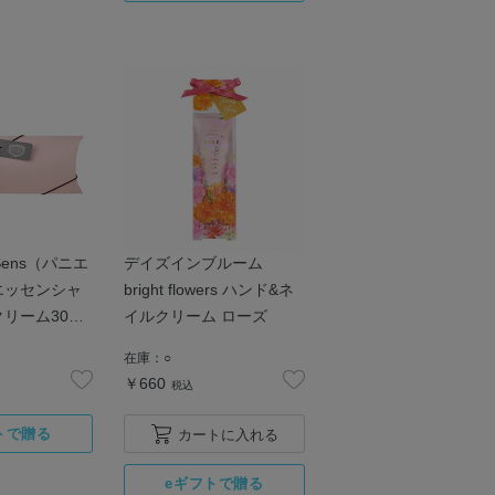
s Sens（パニエ
デイズインブルーム
エッセンシャ
bright flowers ハンド&ネ
リーム30mL
イルクリーム ローズ
ト箱入り
在庫：
○
￥660
税込
カートに入れる