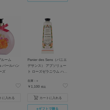
ブルーム
Panier des Sens（パニエ
wers パールハン
デサンス） アブソリュー
ーズ
ト ローズゼラニウム ハン
ドクリーム 30mL
在庫：
○
￥1,100
税込
トに入れる
カートに入れる