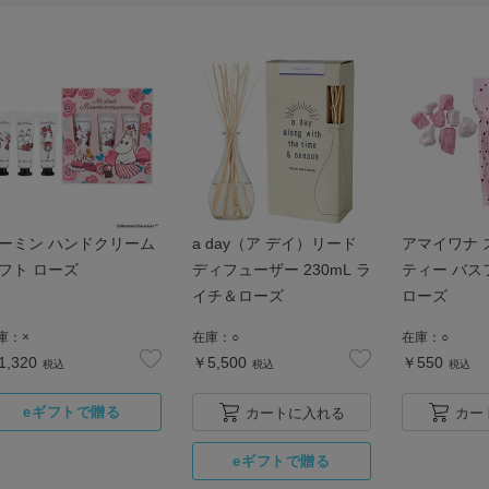
ーミン ハンドクリーム
a day（ア デイ）リード
アマイワナ 
フト ローズ
ディフューザー 230mL ラ
ティー バス
イチ＆ローズ
ローズ
庫：
×
在庫：
○
在庫：
○
1,320
￥5,500
￥550
税込
税込
税込
カートに入れる
カー