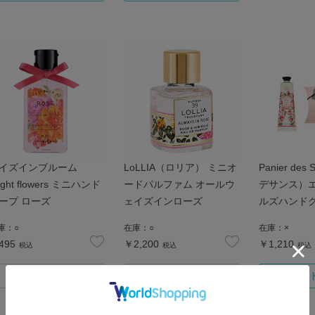
イズインブルーム
LoLLIA（ロリア） ミニオ
Panier de
ight flowers ミニハンド
ードパルファム オールウ
デサンス）
ープ ローズ
ェイズインローズ
ルズハンドク
ローズ ギフ
庫：
○
在庫：
○
在庫：
×
495
￥2,200
￥1,210
税込
税込
税込
カートに入れる
カートに入れる