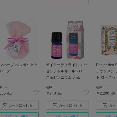
ンハーブ バスボム ピュ
デイリーディライト エッ
Panier de
ローズ
センシャルオイルS ロー
デサンス） 
ズ＆ゼラニウム 3mL
ト ローズゼ
ドクリーム 7
庫：
○
在庫：
○
在庫：
○
385
￥748
￥2,200
税込
税込
税込
カートに入れる
カートに入れる
カー