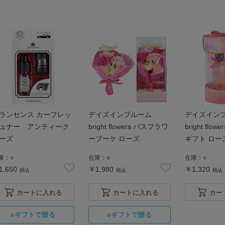
ランセンス カーフレッ
デイズインブルーム
デイズイン
ュナー アンティーク
bright flowers バスフラワ
bright flo
ーズ
ーブーケ ローズ
ギフト ロー
庫：
○
在庫：
○
在庫：
○
1,650
￥1,980
￥1,320
税込
税込
税込
カートに入れる
カートに入れる
カー