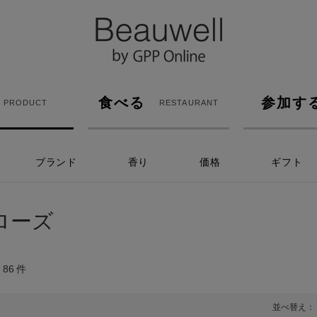
食べる
参加す
PRODUCT
RESTAURANT
ブランド
香り
価格
ギフト
ローズ
全
86
件
並べ替え：