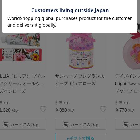
oLLIA（ロリア） プチハ
サンハーブ フレグランス
デイズイン
ドクリーム オールウェ
ビーズ ピュアローズ
bright flo
ズインローズ
ドソープ ロ
庫：
○
在庫：
○
在庫：
○
1,320
￥880
￥770
税込
税込
税込
カートに入れる
カートに入れる
カー