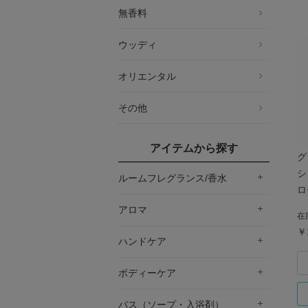
無香料
ウッディ
オリエンタル
その他
アイテムから探す
グ
シ
ルームフレグランス/香水
ロ
アロマ
在
￥
ハンドケア
ボディーケア
バス（ソープ・入浴剤）