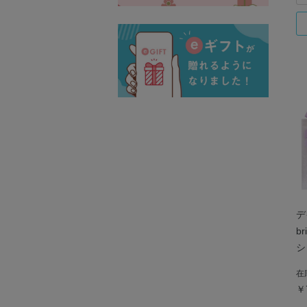
デ
br
シ
在
￥