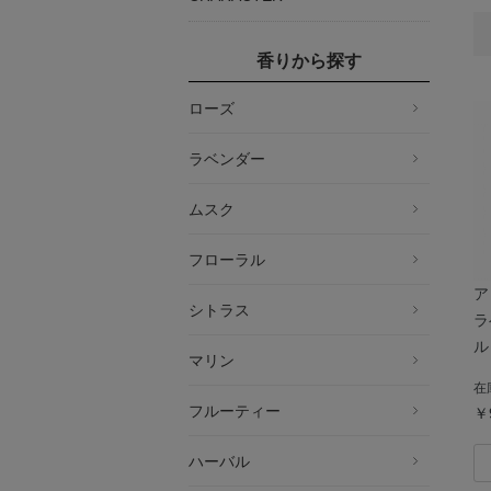
香りから探す
ローズ
ラベンダー
ムスク
フローラル
ア
シトラス
ラ
ル
マリン
在
フルーティー
￥
ハーバル