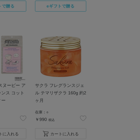
サクラ フレグランスジェ
ンス コット
ル テマリザクラ 160g 約2
ィー
ヶ月
在庫：
○
￥990
税込
トに入れる
カートに入れる