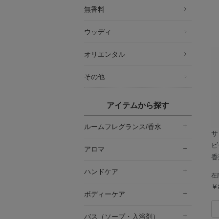
無香料
ウッディ
オリエンタル
その他
アイテムから探す
ルームフレグランス/香水
サ
ビ
アロマ
香
ハンドケア
在
￥
ボディーケア
バス（ソープ・入浴剤）