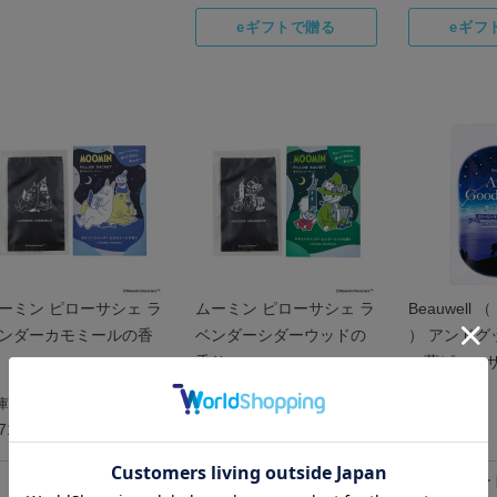
ーミン ピローサシェ ラ
ムーミン ピローサシェ ラ
Beauwell
ンダーカモミールの香
ベンダーシダーウッドの
） アンドグ
香り
い夢ピローサ
ピーラベン
庫：
○
在庫：
○
在庫：
○
715
￥715
￥550
税込
税込
税込
カートに入れる
カートに入れる
カー