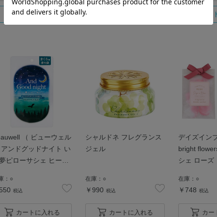
eauwell （ ビューウェル
シャルドネ フレグランス
デイズイン
 アンドグッドナイト い
ジェル
bright flo
夢ピローサシェ ヒーリ
シェ ローズ
グシダーウッド
庫：
○
在庫：
○
在庫：
○
550
￥990
￥748
税込
税込
税込
カートに入れる
カートに入れる
カー