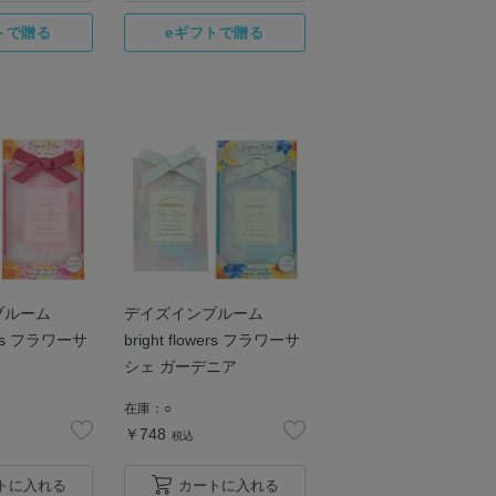
ブルーム
デイズインブルーム
wers フラワーサ
bright flowers フラワーサ
シェ ガーデニア
在庫：
○
￥748
税込
トに入れる
カートに入れる