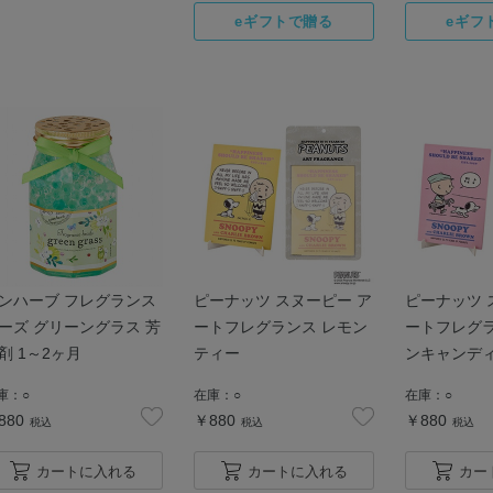
ンハーブ フレグランス
ピーナッツ スヌーピー ア
ピーナッツ スヌーピー ア
ーズ グリーングラス 芳
ートフレグランス レモン
ートフレグラ
剤 1～2ヶ月
ティー
ンキャンデ
庫：
○
在庫：
○
在庫：
○
880
￥880
￥880
税込
税込
税込
カートに入れる
カートに入れる
カー