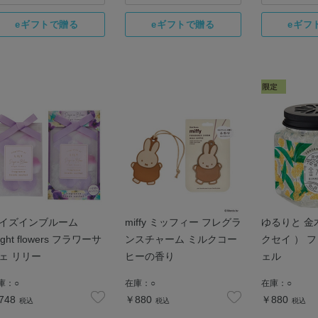
イズインブルーム
miffy ミッフィー フレグラ
ゆるりと 金
ight flowers フラワーサ
ンスチャーム ミルクコー
クセイ ） 
ェ リリー
ヒーの香り
ェル
庫：
○
在庫：
○
在庫：
○
748
￥880
￥880
税込
税込
税込