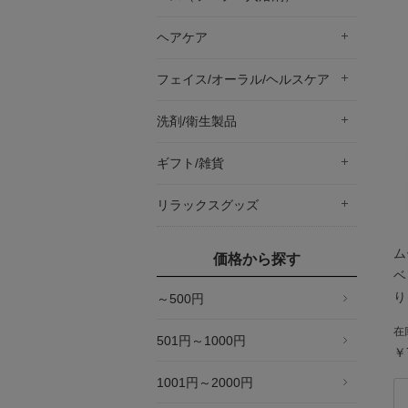
ヘアケア
フェイス/オーラル/ヘルスケア
洗剤/衛生製品
ギフト/雑貨
リラックスグッズ
ム
価格から探す
ベ
り
～500円
在
501円～1000円
￥
1001円～2000円