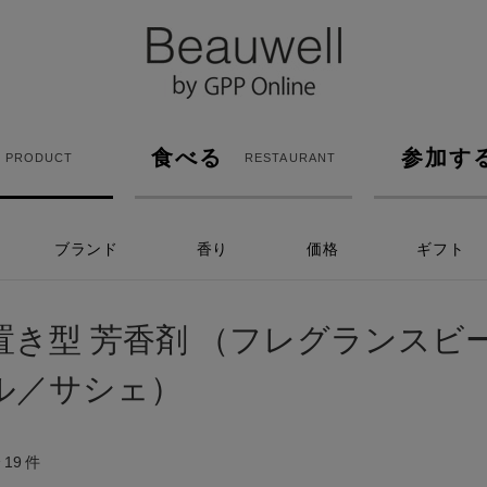
食べる
参加す
PRODUCT
RESTAURANT
ブランド
香り
価格
ギフト
置き型 芳香剤 （フレグランスビ
ル／サシェ）
全
19
件