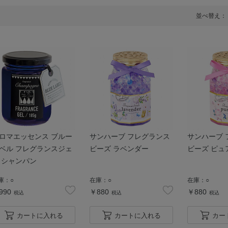
並べ替え：
ロマエッセンス ブルー
サンハーブ フレグランス
サンハーブ 
ベル フレグランスジェ
ビーズ ラベンダー
ビーズ ピュ
 シャンパン
庫：
○
在庫：
○
在庫：
○
990
￥880
￥880
税込
税込
税込
カートに入れる
カートに入れる
カー