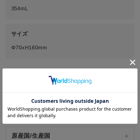
354mL
サイズ
Φ70xH160mm
全成分
素材
原産国/生産国