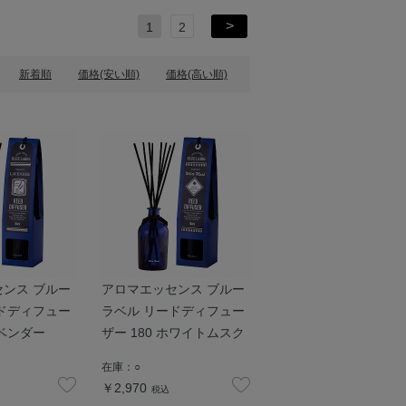
1
2
>
新着順
価格(安い順)
価格(高い順)
ンス ブルー
アロマエッセンス ブルー
ドディフュー
ラベル リードディフュー
ラベンダー
ザー 180 ホワイトムスク
在庫：
○
￥2,970
税込