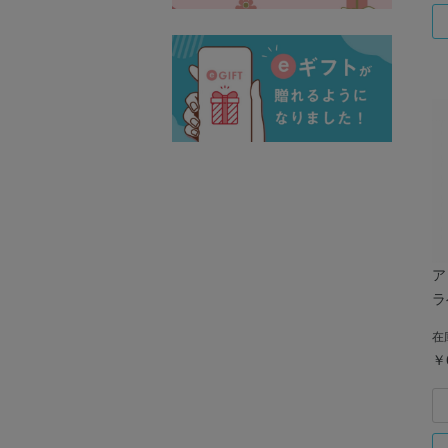
ア
ラ
在
￥