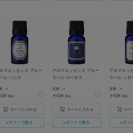
ロマエッセンス ブルー
アロマエッセンス ブルー
アロマエッセ
ベル バニラ
ラベル ロータス
ラベル ミモ
庫：
○
在庫：
○
在庫：
○
638
￥638
￥638
税込
税込
税込
カートに入れる
カートに入れる
カー