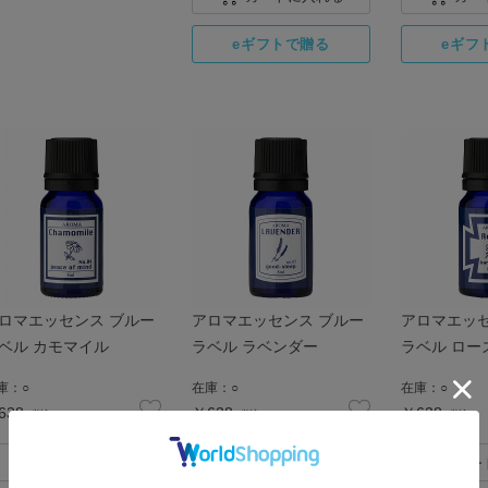
ロマエッセンス ブルー
アロマエッセンス ブルー
アロマエッセ
ベル カモマイル
ラベル ラベンダー
ラベル ロー
庫：
○
在庫：
○
在庫：
○
638
￥638
￥638
税込
税込
税込
カートに入れる
カートに入れる
カー