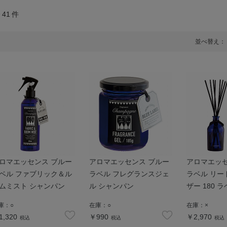
全
41
件
並べ替え：
ロマエッセンス ブルー
アロマエッセンス ブルー
アロマエッセ
ベル ファブリック＆ル
ラベル フレグランスジェ
ラベル リー
ムミスト シャンパン
ル シャンパン
ザー 180 
庫：
○
在庫：
○
在庫：
×
1,320
￥990
￥2,970
税込
税込
税込