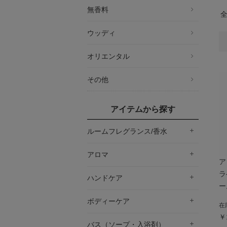
無香料
ウッディ
オリエンタル
その他
アイテムから探す
ルームフレグランス/香水
アロマ
ア
ラ
ハンドケア
ー
ボディーケア
在
￥
バス（ソープ・入浴剤）