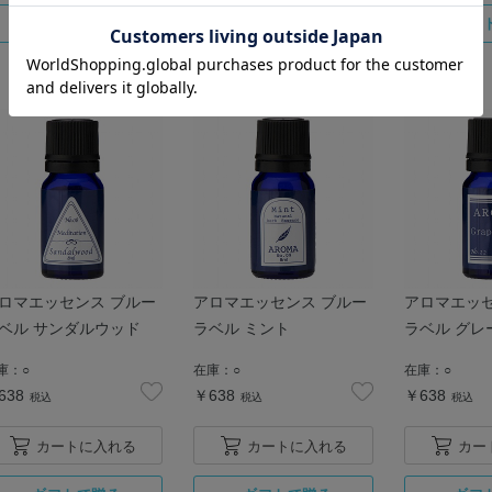
ロマエッセンス ブルー
アロマエッセンス ブルー
アロマエッセ
ベル サンダルウッド
ラベル ミント
ラベル グレ
庫：
○
在庫：
○
在庫：
○
638
￥638
￥638
税込
税込
税込
カートに入れる
カートに入れる
カー