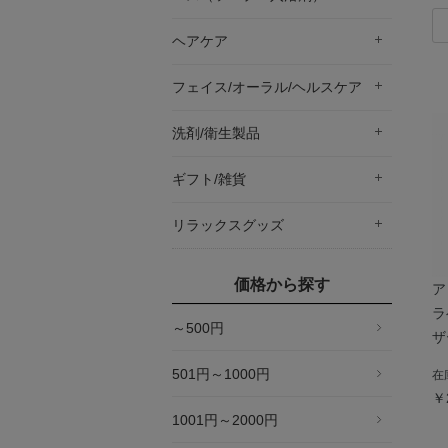
ヘアケア
フェイス/オーラル/ヘルスケア
洗剤/衛生製品
ギフト/雑貨
リラックスグッズ
価格から探す
ア
ラ
～500円
ザ
501円～1000円
在
￥
1001円～2000円