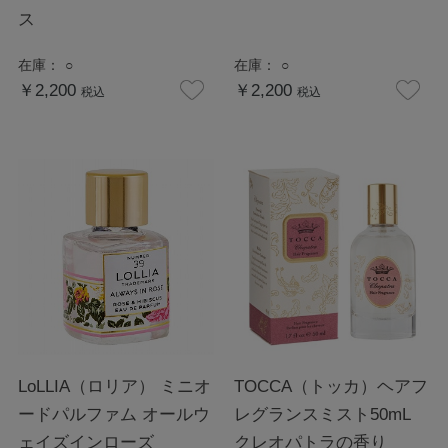
ス
在庫：
○
在庫：
○
￥2,200
￥2,200
税込
税込
LoLLIA（ロリア） ミニオ
TOCCA（トッカ）ヘアフ
ードパルファム オールウ
レグランスミスト50mL
ェイズインローズ
クレオパトラの香り