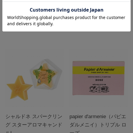
ホワイトムスク
キャンドルL
在庫：
○
在庫：
○
￥528
￥1,760
税込
税込
シャルドネ スパークリン
papier d'armenie（パピエ
グ スターアロマキャンド
ダルメニイ）トリプル ロ