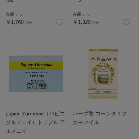
ルL
ーズ
在庫：
○
在庫：
○
￥1,760
￥1,320
税込
税込
papier d'armenie（パピエ
ハーブ香 コーンタイプ
ダルメニイ）トリプル ア
カモマイル
ルメニイ