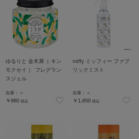
ゆるりと 金木犀（ キン
miffy ミッフィー ファブ
モクセイ ） フレグラン
リックミスト
スジェル
在庫：
○
在庫：
○
￥880
￥1,650
税込
税込