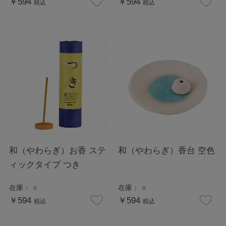
￥594
￥594
税込
税込
和（やわらぎ）お香 ステ
和（やわらぎ）香台 空色
ィックタイプ つき
在庫：
○
在庫：
○
￥594
￥594
税込
税込