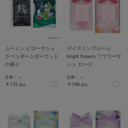
ムーミン ピローサシェ
デイズインブルーム
ラベンダーシダーウッド
bright flowers フラワーサ
の香り
シェ ローズ
在庫：
○
在庫：
○
￥715
￥748
税込
税込