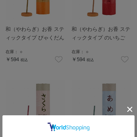
和（やわらぎ）お香 ステ
和（やわらぎ）お香 ステ
ィックタイプ びゃくだん
ィックタイプ のいちご
在庫：
○
在庫：
○
￥594
￥594
税込
税込