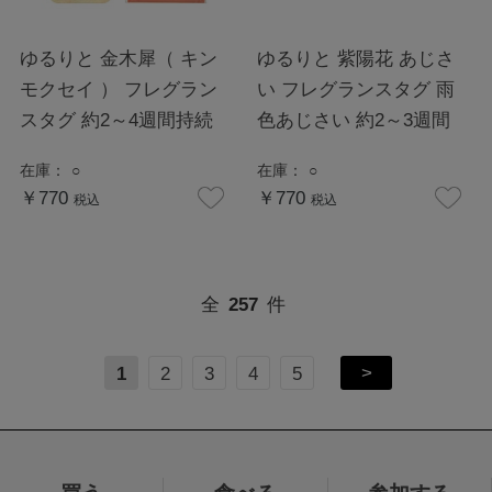
ゆるりと 金木犀（ キン
ゆるりと 紫陽花 あじさ
モクセイ ） フレグラン
い フレグランスタグ 雨
スタグ 約2～4週間持続
色あじさい 約2～3週間
在庫：
○
在庫：
○
￥770
￥770
税込
税込
全
257
件
>
1
2
3
4
5