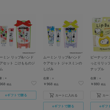
ーミン リップ&ハンド
ムーミン リップ&ハンド
ピーナッツ 
アセット こけもものジ
ケアセット ジャスミンの
っとりリップ
ム
しげみ
ナップル
庫：
×
在庫：
○
在庫：
○
968
￥968
￥880
税込
税込
税込
カートに入れる
カー