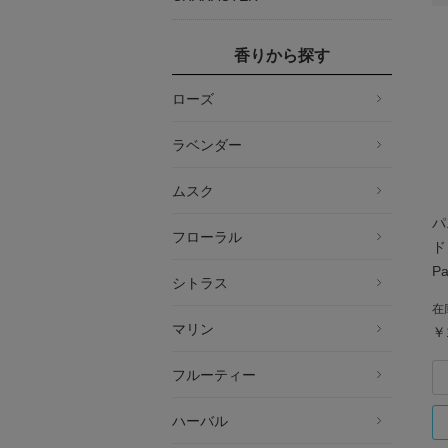
香りから探す
ローズ
ラベンダー
ムスク
パ
フローラル
ド
Pa
シトラス
在
マリン
￥
フルーティー
ハーバル