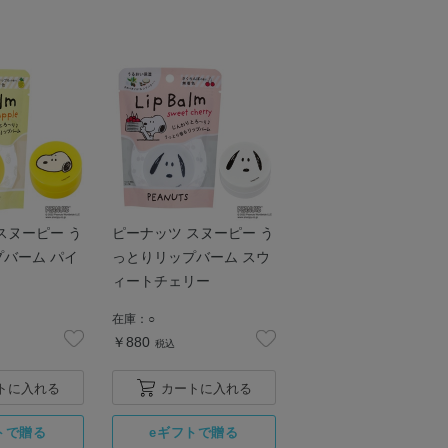
スヌーピー う
ピーナッツ スヌーピー う
バーム パイ
っとりリップバーム スウ
ィートチェリー
在庫：
○
￥880
税込
トに入れる
カートに入れる