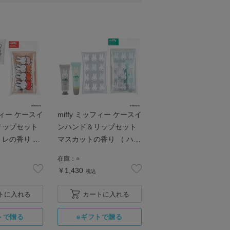
ッフィー ケースイ
miffy ミッフィー ケースイ
リップセット
ンハンド＆リップセット
レの香り （
マスカットの香り （ ハン
ム / リップ
ドクリーム / リップバー
在庫：
○
ム ）
￥1,430
税込
トに入れる
カートに入れる