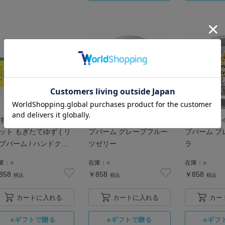
ず リップ＆ハンドケア
デイリーディライト リッ
デイリーディ
ット もぎたてゆず ( リ
プバーム グレープフルー
プバーム プ
プバーム / ハンドクリ
ツゼリー
ラ
ム )
庫：
○
在庫：
○
在庫：
○
858
￥858
￥858
税込
税込
税込
カートに入れる
カートに入れる
カー