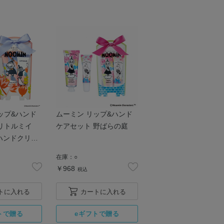
ップ&ハンド
ムーミン リップ&ハンド
リトルミイ
ケアセット 野ばらの庭
| ハンドクリー
ーム 数量限定
在庫：
○
￥968
税込
トに入れる
カートに入れる