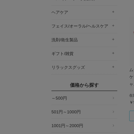
ヘアケア
フェイス/オーラル/ヘルスケア
洗剤/衛生製品
ギフト/雑貨
リラックスグッズ
ム
ケ
ャ
価格から探す
在
～500円
￥
501円～1000円
1001円～2000円