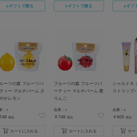
ルーツの森 フルーツパ
フルーツの森 フルーツパ
シャルドネ 
ティー マルチバーム さ
ーティー マルチバーム 蜜
ストリップ
やかレモン
りんご
庫：
○
在庫：
○
在庫：
○
748
￥748
￥605
税込
税込
税込
カートに入れる
カートに入れる
カー