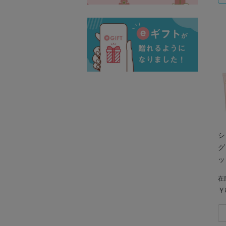
シ
グ
ッ
リ
在
￥