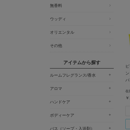
無香料
ウッディ
オリエンタル
その他
アイテムから探す
ピ
ン
ルームフレグランス/香水
パ
アロマ
在
￥
ハンドケア
ボディーケア
バス（ソープ・入浴剤）