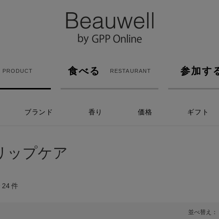
食べる
参加す
PRODUCT
RESTAURANT
ブランド
香り
価格
ギフト
リップケア
全
24
件
並べ替え：