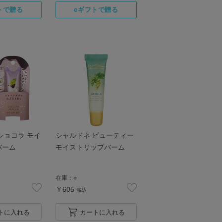
ショコラ モイ
シャルドネ ビューティー
バーム
モイストリップバーム
在庫：
○
￥605
税込
トに入れる
カートに入れる