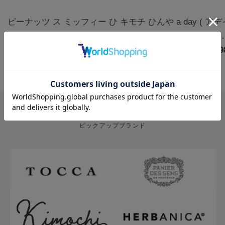
ピーナッツ ス
ミッフィー ひ
キモチ ひんや
a day ( ア
ヌーピー クー
んやりアイマ
りアイマスク
) アロマルー
ルアイマスク
￥1,320
スク3枚 カモ
￥770
5枚 無香料
￥880
ムミスト フ
￥1,9
アソート 6枚
ミールの香り |
グ&クローブ
ハッピー
miffy
400mL
PICK UP BRAND
ピックアップブランド