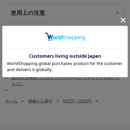
使用上の注意
ホーム
>
ORIGINAL
>
デイズインブルーム
>
ブライトフラワーズ
>
ホーム
>
香りから探す
>
フローラル
>
ホーム
>
アイテムから探す
>
ルームフレグランス/香水
>
置き型 芳香剤 （フレグランスビーズ／リキッドジェル／サ
シェ）
>
ホーム
>
価格から探す
>
501円～1000円
>