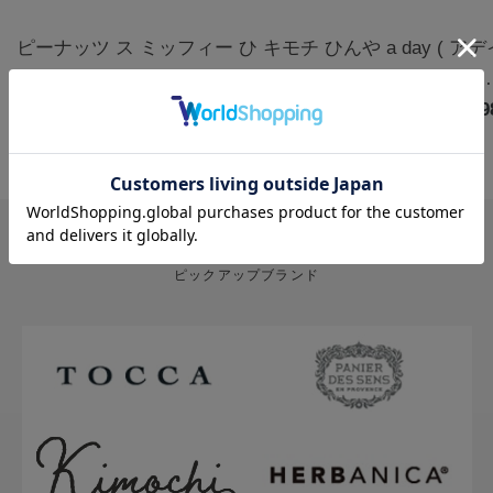
ピーナッツ ス
ミッフィー ひ
キモチ ひんや
a day ( ア
ヌーピー クー
んやりアイマ
りアイマスク
) アロマルー
ルアイマスク
￥1,320
スク3枚 カモ
￥770
5枚 無香料
￥880
ムミスト フ
￥1,9
アソート 6枚
ミールの香り |
グ&クローブ
ハッピー
miffy
400mL
PICK UP BRAND
ピックアップブランド