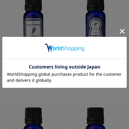
アロマエッセンス ブルー
アロマエッセンス ブルー
ラベル レモンバーベナ
ラベル ハニーサックル
在庫：
○
在庫：
○
￥638
￥638
税込
税込