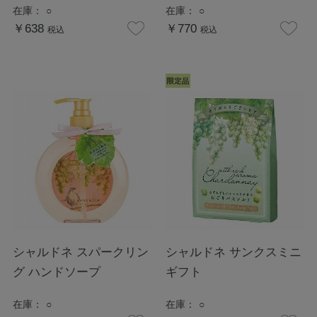
在庫：
○
在庫：
○
￥638
￥770
税込
税込
シャルドネ スパークリン
シャルドネ サンクスミニ
グ ハンドソープ
ギフト
在庫：
○
在庫：
○