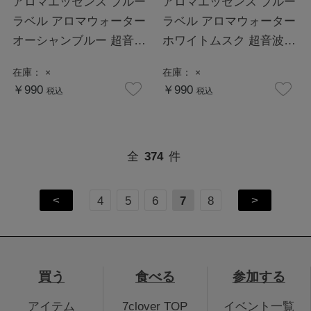
アロマエッセンス ブルー
アロマエッセンス ブルー
ラベル アロマウォーター
ラベル アロマウォーター
オーシャンブルー 超音波
ホワイトムスク 超音波式
式加湿器専用
加湿器専用
在庫：
×
在庫：
×
￥990
￥990
税込
税込
全
374
件
<
>
4
5
6
7
8
買う
食べる
参加する
アイテム
7clover TOP
イベント一覧