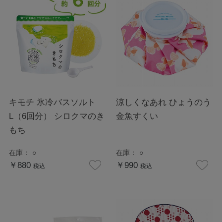
キモチ 氷冷バスソルト
涼しくなあれ ひょうのう
L（6回分） シロクマのき
金魚すくい
もち
在庫：
○
在庫：
○
￥880
￥990
税込
税込