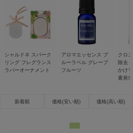
シャルドネ スパーク
アロマエッセンス ブ
クロニ
リング フレグランス
ルーラベル グレープ
除去・
ラバーオーナメント
フルーツ
かけマ
素発生
新着順
価格(安い順)
価格(高い順)