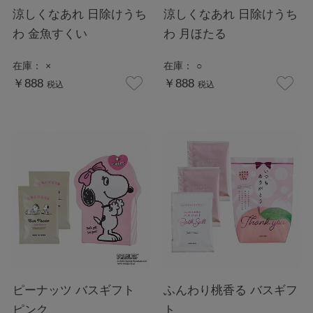
涼しくなあれ 日除けうち
涼しくなあれ 日除けうち
わ 金魚すくい
わ 月ほたる
在庫：
×
在庫：
○
￥888
￥888
税込
税込
ピーナッツ バスギフト
ふんわり桃香る バスギフ
ピンク
ト