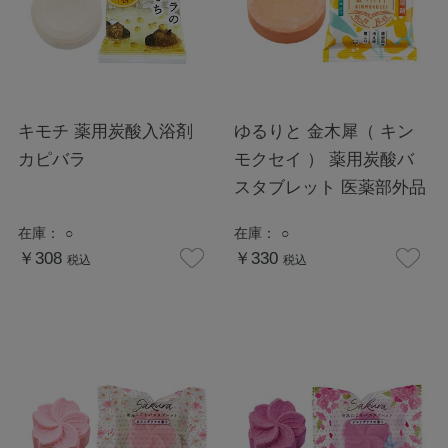
キモチ 薬用炭酸入浴剤
ゆるりと 金木犀（ キン
カピバラ
モクセイ ） 薬用炭酸バ
スタブレット 医薬部外品
在庫：
○
在庫：
○
￥308
￥330
税込
税込