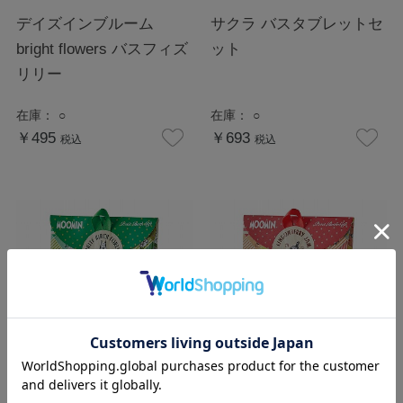
デイズインブルーム
サクラ バスタブレットセ
bright flowers バスフィズ
ット
リリー
在庫：
○
在庫：
○
￥495
￥693
税込
税込