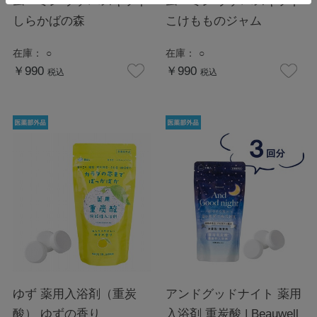
ムーミン プチバスギフト
ムーミン プチバスギフト
しらかばの森
こけもものジャム
在庫：
○
在庫：
○
￥990
￥990
税込
税込
ゆず 薬用入浴剤（重炭
アンドグッドナイト 薬用
酸） ゆずの香り
入浴剤 重炭酸 | Beauwell