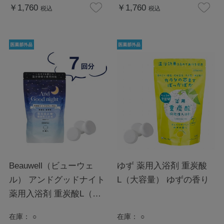
￥1,760
￥1,760
税込
税込
Beauwell（ビューウェ
ゆず 薬用入浴剤 重炭酸
ル） アンドグッドナイト
L（大容量） ゆずの香り
薬用入浴剤 重炭酸L（大
容量）
在庫：
○
在庫：
○