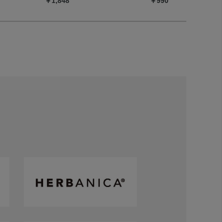
￥1,848
￥990