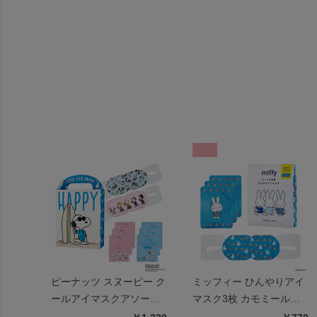
ピーナッツ スヌーピー ク
ミッフィー ひんやりアイ
ールアイマスクアソート
マスク3枚 カモミールの
6枚 ハッピー
香り | miffy