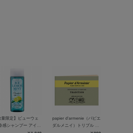
数量限定】ビューウェ
papier d'armenie（パピエ
ピーナッツ
 冷感シャンプー アイス
ダルメニイ）トリプル ト
ンドクリー
モンミント
ラディショナル
ール ミン