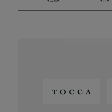
￥1,320
￥770