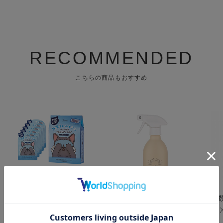
RECOMMENDED
こちらの商品もおすすめ
キモチ ひんやりアイマス
a day ( アデイ ) アロマル
【
ク 5枚 無香料
ームミスト フィグ&クロ
ル
ーブ 400mL
レ