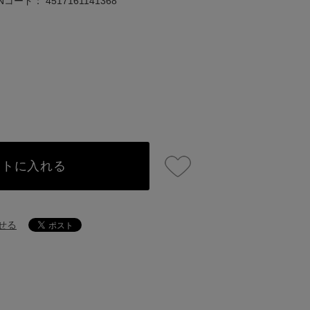
ANコード：
4517161141368
ートに入れる
せる