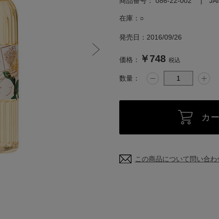
商品番号：
086-22-002
J
在庫：
○
発売日：
2016/09/26
￥748
価格：
税込
数量：
カ
この商品について問い合わ