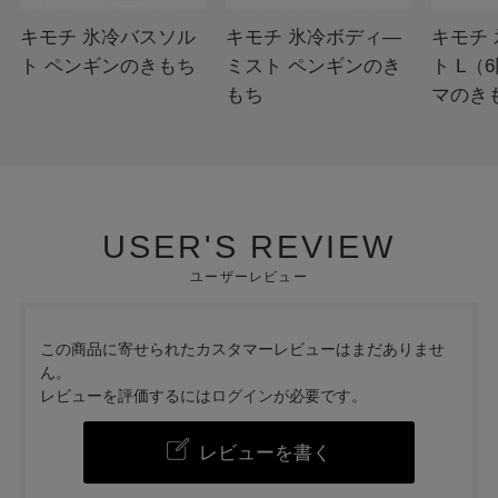
キモチ 氷冷バスソル
キモチ 氷冷ボディ―
キモチ
ト ペンギンのきもち
ミスト ペンギンのき
ト L（
もち
マのき
USER'S REVIEW
ユーザーレビュー
この商品に寄せられたカスタマーレビューはまだありませ
ん。
レビューを評価するには
ログイン
が必要です。
レビューを書く