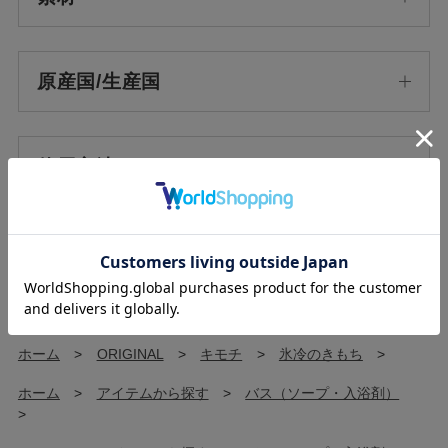
原産国/生産国
使用方法
使用上の注意
ホーム
>
ORIGINAL
>
キモチ
>
氷冷のきもち
>
ホーム
>
アイテムから探す
>
バス（ソープ・入浴剤）
>