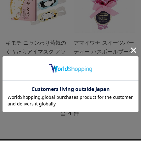
キモチ ニャンわり蒸気の
アマイワナ スイーツパー
ぐぅたらアイマスク アソ
ティー バスボールブーケ
ート3枚入り ありがとう (
スイート
タマ・クロ・ミケ 各1
在庫：
○
在庫：
○
枚）| ホットアイマスク
￥660
￥990
税込
税込
ネコ
全
4
件