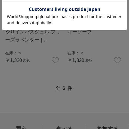
アンドグッドナイト ひん
シャルドネ スクラブボデ
やりインバスジェル ブリ
ィーソープ
ーズラベンダー |
Beauwell ビューウェル
在庫：
○
在庫：
○
￥1,320
￥1,320
税込
税込
全
6
件
買う
食べる
参加する