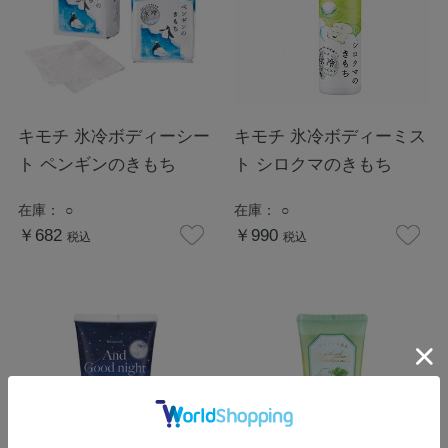
キモチ 氷冷ボディーシー
キモチ 氷冷ボディーミス
ト ペンギンのきもち
ト シロクマのきもち
在庫：
○
在庫：
○
￥682
￥990
税込
税込