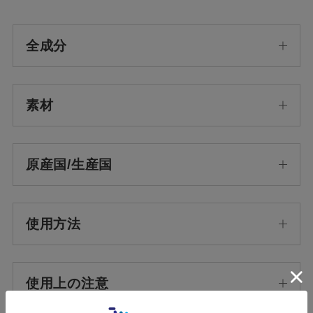
全成分
素材
原産国/生産国
使用方法
使用上の注意