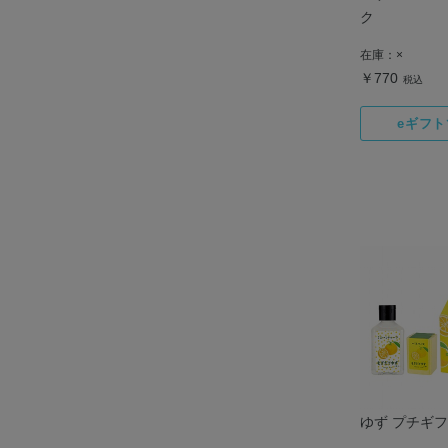
ク
在庫：
×
￥770
税込
ゆず プチギ