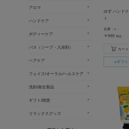
アロマ
ゆず ハンド
ト
ハンドケア
在庫：
○
ボディーケア
￥990
税込
バス（ソープ・入浴剤）
カート
ヘアケア
フェイス/オーラル/ヘルスケア
洗剤/衛生製品
ギフト/雑貨
リラックスグッズ