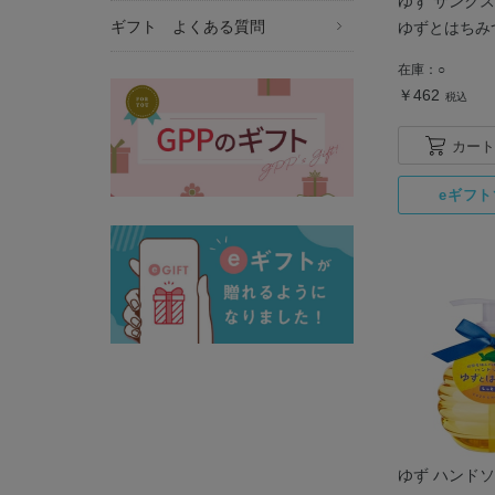
ゆず サンク
ギフト よくある質問
ゆずとはちみ
在庫：
○
￥462
税込
カート
ゆず ハンドソ