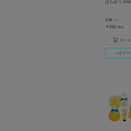
はちみつ 240
在庫：
○
￥660
税込
カート