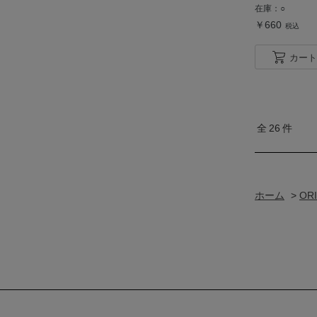
在庫：
○
￥660
税込
カート
全
26
件
ホーム
>
OR