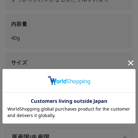
内容量
40g
サイズ
外装：W100×D10×H140mm
全成分
原産国/生産国