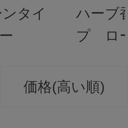
ーンタイ
ハーブ
ー
プ ロ
価格(高い順)