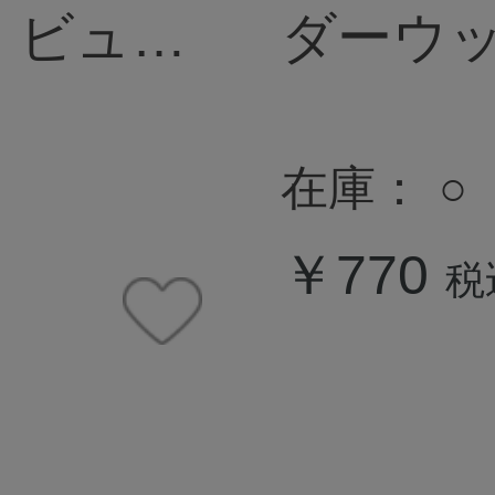
ll ビュー
ダーウッド 
ューウ
在庫：
○
￥770
税