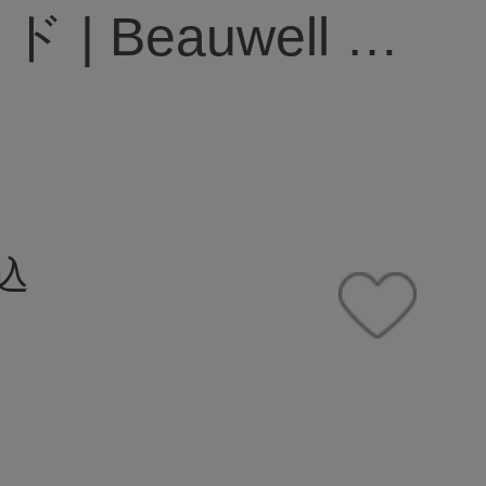
| Beauwell ビ
ェル
込