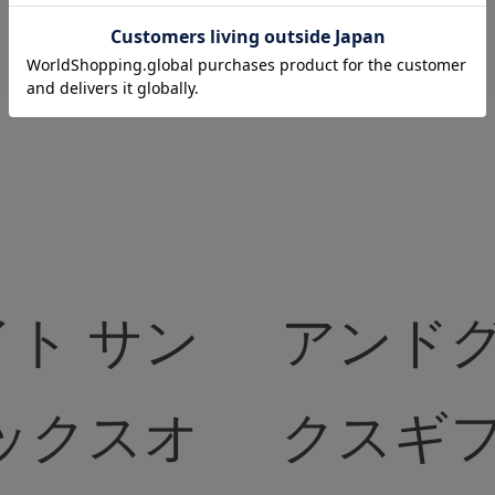
ト サン
アンドグ
クスギフト ヒー