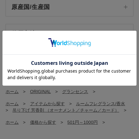
原産国/生産国
使用方法
使用上の注意
ホーム
>
ORIGINAL
>
グランセンス
>
ホーム
>
アイテムから探す
>
ルームフレグランス/香水
>
吊り下げ 芳香剤 （オーナメント／チャーム／カード）
>
ホーム
>
価格から探す
>
501円～1000円
>