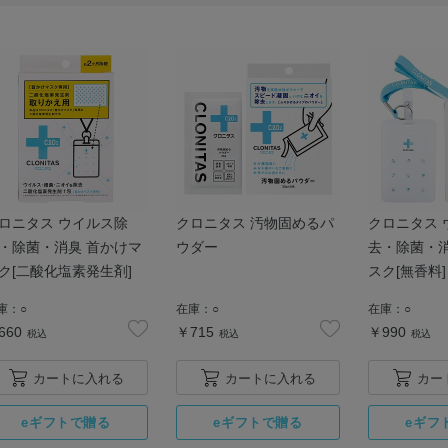
ロニタス ウイルス除
クロニタス 汚物固めるパ
クロニタス 
・除菌・消臭 首かけマ
ウダー
去・除菌・消
ク[二酸化塩素発生剤]
スク[無香料]
庫：
○
在庫：
○
在庫：
○
660
￥715
￥990
税込
税込
税込
カートに入れる
カートに入れる
カー