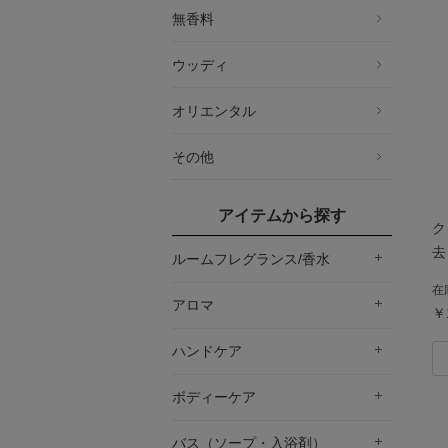
無香料
ウッディ
オリエンタル
その他
アイテムから探す
ク
去
ルームフレグランス/香水
在
アロマ
￥
ハンドケア
ボディーケア
バス（ソープ・入浴剤）