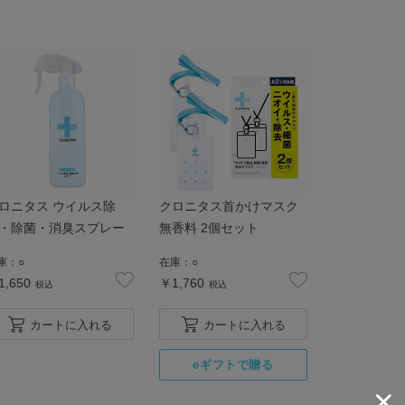
ロニタス ウイルス除
クロニタス首かけマスク
・除菌・消臭スプレー
無香料 2個セット
庫：
○
在庫：
○
1,650
￥1,760
税込
税込
カートに入れる
カートに入れる