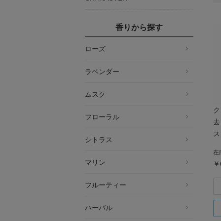
香りから探す
ローズ
ラベンダー
ムスク
ク
フローラル
去
ス
シトラス
在
マリン
￥
フルーティー
ハーバル