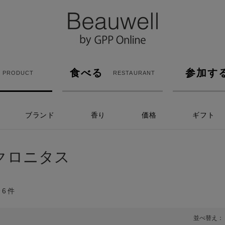
食べる
参加す
PRODUCT
RESTAURANT
ブランド
香り
価格
ギフト
クロニタス
全
6
件
並べ替え：