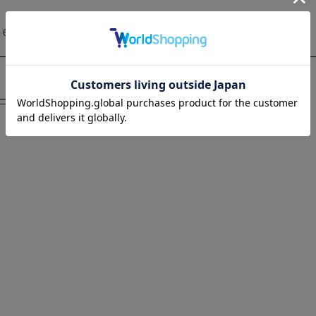
全
6
件
ーム
>
アイテムから探す
>
洗剤/衛生製品
>