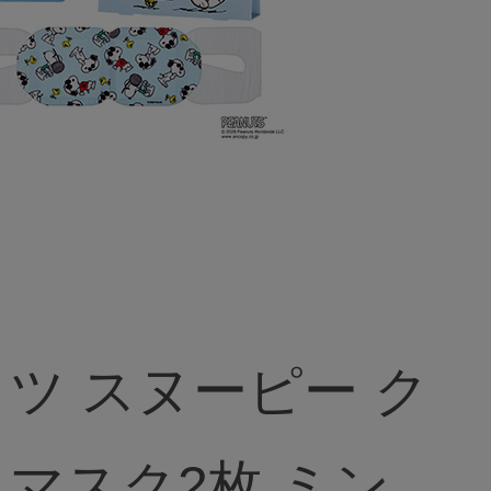
ピー ク
マスク2枚 ミン