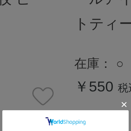
トティ
在庫：
○
￥550
税