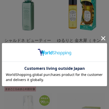
シャルドネ ビューティー
ゆるりと 金木犀（ キン
ボディー＆ヘアミスト
モクセイ ） ボディー&ヘ
90mL
アオイル 50mL
在庫：
○
在庫：
○
￥1,540
￥1,760
税込
税込