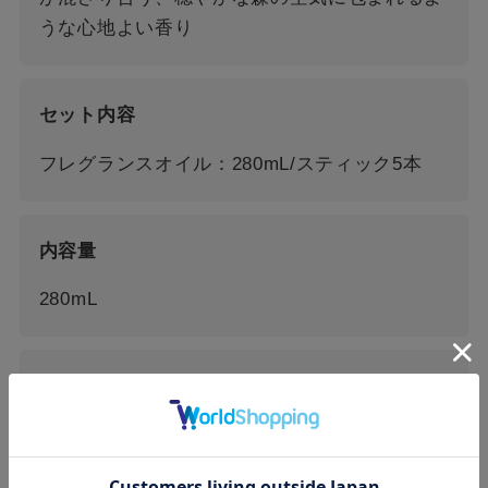
うな心地よい香り
セット内容
フレグランスオイル：280mL/スティック5本
内容量
280mL
サイズ
外装：W85×D80×H245mm