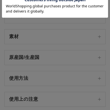
全成分
素材
原産国/生産国
使用方法
使用上の注意