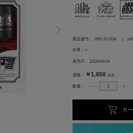
商品番号：
099-20-004
J
在庫：
○
発売日：
2018/04/26
￥1,650
価格：
税込
数量：
カ