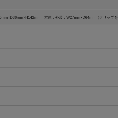
0mm×D36mm×H142mm 本体：外装：W27mm×D64mm（クリップを