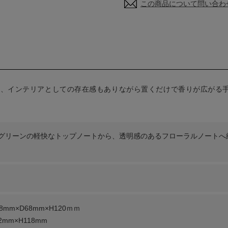
この商品について問い合わ
は、インテリアとしての存在感もありながら置くだけで香りが広がる
。
グリーンの軽快なトップノートから、透明感のあるフローラルノートへ
mm×D68mm×H120ｍｍ
mm×H118mm