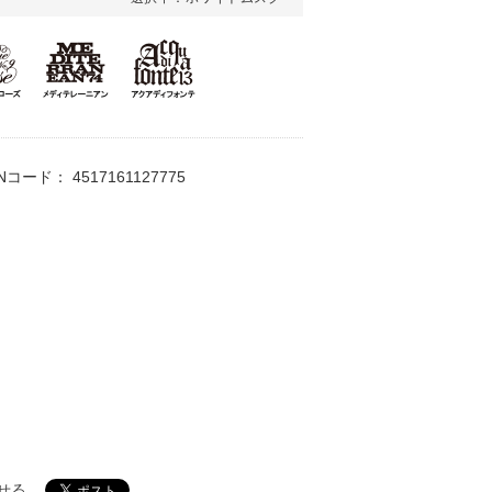
ANコード：
4517161127775
せる