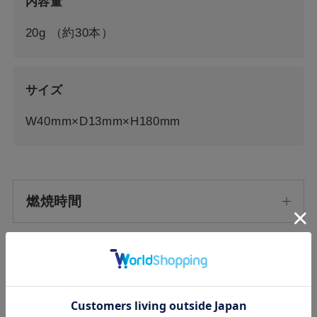
内容量
20g （約30本）
サイズ
W40mm×D13mm×H180mm
燃焼時間
主成分