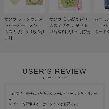
サクラ フレグランス
サクラ 香る紙かざり
ムーミ
ラバーオーナメント
カスミザクラ 吊り下
ト ラ
カスミザクラ 1枚 約1
げ芳香剤 約1ヶ月持続
ウッド
ヶ月
USER'S REVIEW
ユーザーレビュー
この商品に寄せられたカスタマーレビューはまだありませ
ん。
レビューを評価するには
ログイン
が必要です。