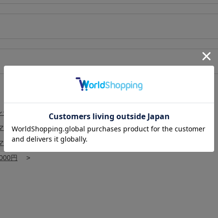
ンシャルオイル
>
マ
>
マ
>
エッセンシャルオイル（ 精油 ）
>
000円
>