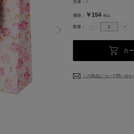
在庫：
○
￥154
価格：
税込
数量：
カ
この商品について問い合わ