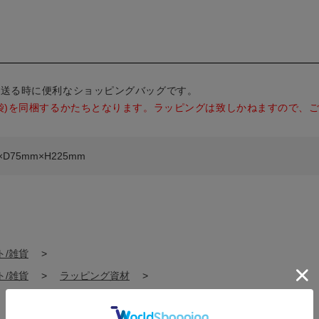
て送る時に便利なショッピングバッグです。
袋)を同梱するかたちとなります。ラッピングは致しかねますので、
×D75mm×H225mm
ト/雑貨
>
ト/雑貨
>
ラッピング資材
>
>