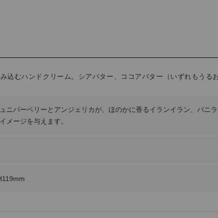
包み込むハンドクリーム。シアバター、ココアバター（いずれもうる
ュニパーベリーとアンジェリカが、ほのかに香るイランイラン、バニラ
イメージを与えます。
H119mm