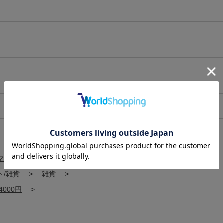
マ
>
アロマディフューザー/加湿器
>
ト/雑貨
>
雑貨
>
4000円
>