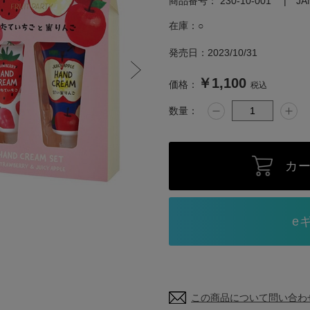
商品番号：
230-10-001
J
在庫：
○
発売日：
2023/10/31
￥1,100
価格：
税込
数量：
カ
この商品について問い合わ