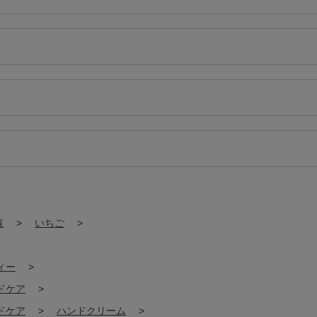
森
>
いちご
>
ィー
>
ドケア
>
ドケア
>
ハンドクリーム
>