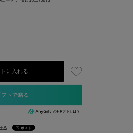
ANコード：
4517161170573
ートに入れる
のeギフトとは？
せる