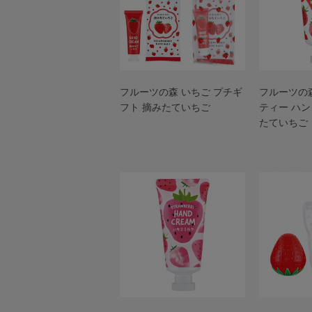
フルーツの森 いちご プチギ
フルーツの
フト 摘みたていちご
ティー ハン
たていちご