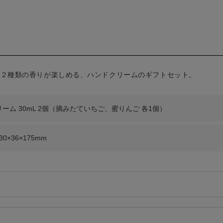
の２種類の香りが楽しめる、ハンドクリームのギフトセット。
ーム 30mL 2個（摘みたていちご、蜜りんご 各1個）
0×36×175mm