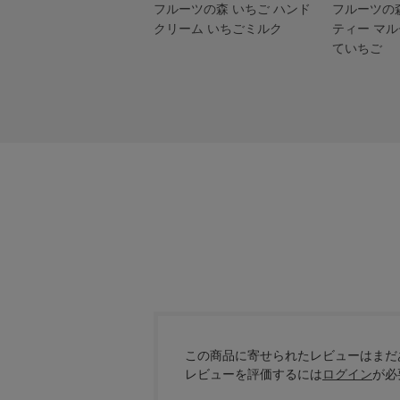
フルーツの森 いちご ハンド
フルーツの
クリーム いちごミルク
ティー マル
ていちご
この商品に寄せられたレビューはまだ
レビューを評価するには
ログイン
が必