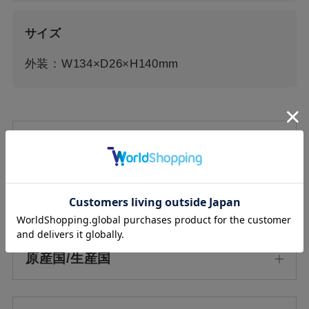
サイズ
外装：W134×D26×H140mm
全成分
素材
原産国/生産国