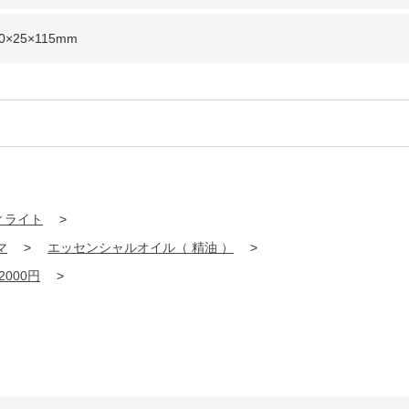
×25×115mm
ィライト
>
マ
>
エッセンシャルオイル（ 精油 ）
>
2000円
>