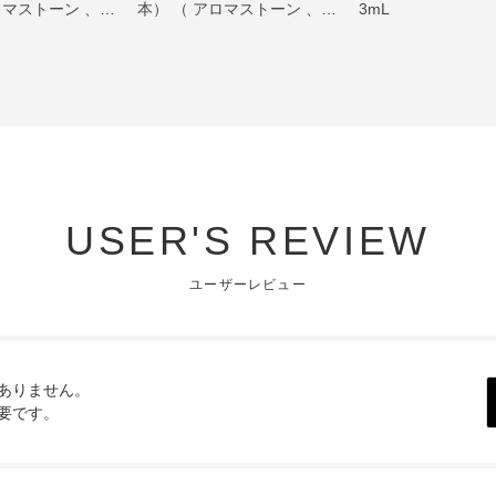
ロマストーン 、
本） （ アロマストーン 、
3mL
ャルオイル ヒノ
エッセンシャルオイル ラベ
ジ ）
ンダー / スイートオレンジ
）
USER'S REVIEW
ユーザーレビュー
ありません。
要です。