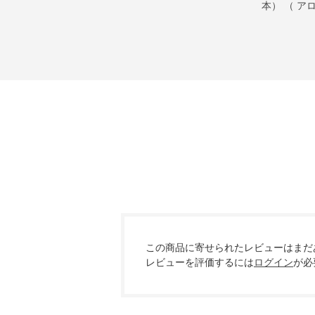
本） （ ア
エッセンシ
キ＆オレン
この商品に寄せられたレビューはまだ
レビューを評価するには
ログイン
が必