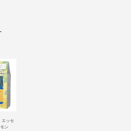
す
 エッセ
レモン