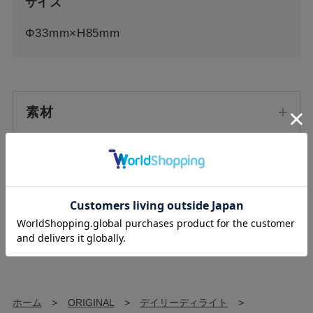
サイズ
Φ33mm×H85mm
素材
原産国/生産国
使用上の注意
ホーム
>
ORIGINAL
>
デイリーディライト
>