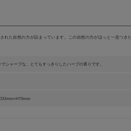
出された自然の力が詰まっています。この自然の力がほっと一息つき
ーでシャープな、とてもすっきりしたハーブの香りです。
D33mm×H70mm