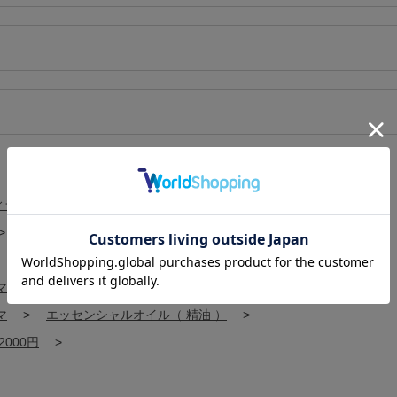
ィライト
>
>
>
マ
>
マ
>
エッセンシャルオイル（ 精油 ）
>
2000円
>