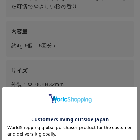
た可憐でやさしい桜の香り
内容量
約4g 6個（6回分）
サイズ
外装：Φ100×H32mm
全成分