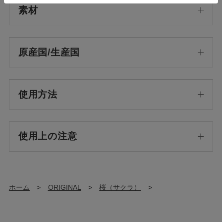
素材
原産国/生産国
使用方法
使用上の注意
ホーム
>
ORIGINAL
>
桜（サクラ）
>