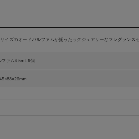
ニサイズのオードパルファムが揃ったラグジュアリーなフレグランス
ファム4.5mL 9個
5×88×26mm