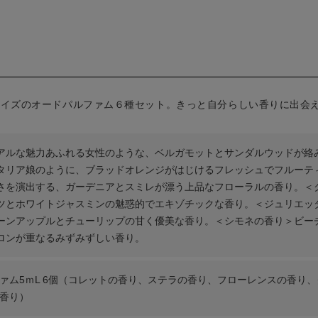
サイズのオードパルファム６種セット。きっと自分らしい香りに出会
アルな魅力あふれる女性のような、ベルガモットとサンダルウッドが絡
タリア娘のように、ブラッドオレンジがはじけるフレッシュでフルーテ
さを演出する、ガーデニアとスミレが漂う上品なフローラルの香り。＜
ツとホワイトジャスミンの魅惑的でエキゾチックな香り。＜ジュリエッ
ーンアップルとチューリップの甘く優美な香り。＜シモネの香り＞ビー
ロンが重なるみずみずしい香り。
ァム5ｍL 6個（コレットの香り、ステラの香り、フローレンスの香り
香り）