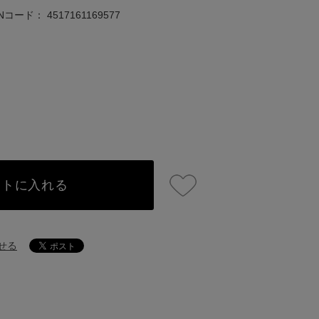
ANコード：
4517161169577
ートに入れる
せる