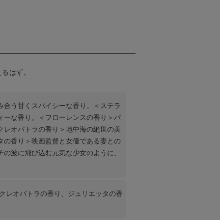
えるはず。
み合う甘くスパイシーな香り。＜ステラ
ィーな香り。＜フローレンスの香り＞パ
クレオパトラの香り＞地中海の絶世の美
タの香り＞映画監督と女優である妻との
チの波に飛び込む元気な少女のように、
、クレオパトラの香り、ジュリエッタの香