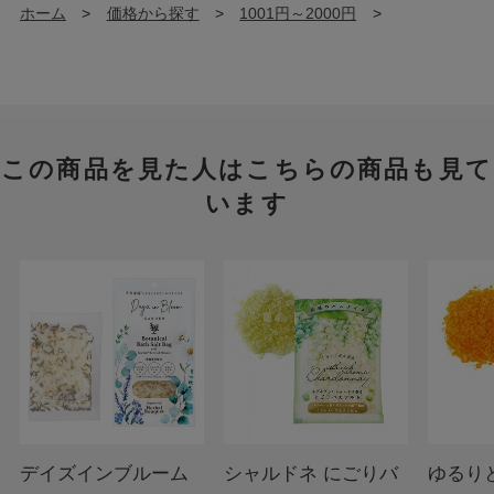
ホーム
>
価格から探す
>
1001円～2000円
>
この商品を見た人はこちらの商品も見て
います
デイズインブルーム
シャルドネ にごりバ
ゆるりと