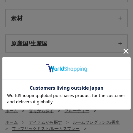
素材
原産国/生産国
使用上の注意
ホーム
>
ORIGINAL
>
アデイ
>
ホーム
>
香りから探す
>
フルーティー
>
ホーム
>
アイテムから探す
>
ルームフレグランス/香水
>
ファブリックミスト/ルームスプレー
>