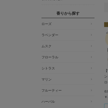
香りから探す
ローズ
ラベンダー
ムスク
フローラル
シトラス
【
ン
マリン
ロ
ド
フルーティー
在
ス
￥
き
ハーバル