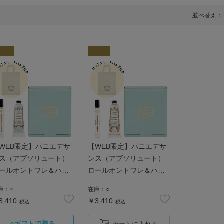
並べ替え：
WEB限定】パニエデサ
【WEB限定】パニエデサ
ス（アブソリュート）
ンス（アブソリュート）
ールオントワレ＆ハン
ロールオントワレ＆ハン
クリームSセット ジャ
ドクリームSセット ロー
庫：
×
在庫：
○
ミン コットンバッグ付
ズゼラニウム コットンバ
3,410
￥3,410
税込
税込
ッグ付き