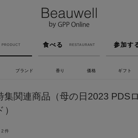
食べる
参加す
PRODUCT
RESTAURANT
ブランド
香り
価格
ギフト
特集関連商品（母の日2023 PD
ド）
全
2
件