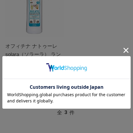
オフィチナ ナトゥーレ
solara（ソラーラ） ラン
ドリーリキッド 1000mL
在庫：
○
￥3,080
税込
全
3
件