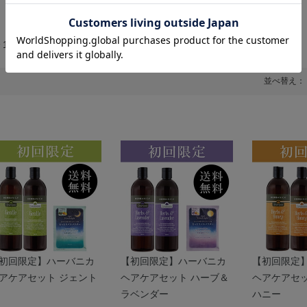
全
14
件
並べ替え：
初回限定】ハーバニカ
【初回限定】ハーバニカ
【初回限定
アケアセット ジェント
ヘアケアセット ハーブ＆
ヘアケアセッ
ラベンダー
ハニー